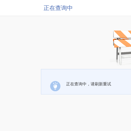
正在查询中
正在查询中，请刷新重试